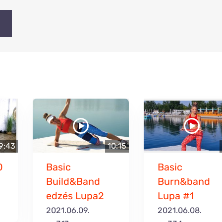
9:43
10:15
0
Basic
Basic
Build&Band
Burn&band
edzés Lupa2
Lupa #1
2021.06.09.
2021.06.08.