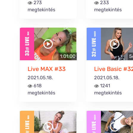
273
233
megtekintés
megtekintés
1:01:00
5
Live MAX #33
Live Basic #3
2021.05.18.
2021.05.18.
618
1241
megtekintés
megtekintés