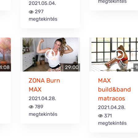
megtekintés
2021.05.04.
297
megtekintés
4:08
29:00
1
ZONA Burn
MAX
MAX
build&band
matracos
2021.04.28.
789
2021.04.28.
megtekintés
371
megtekintés