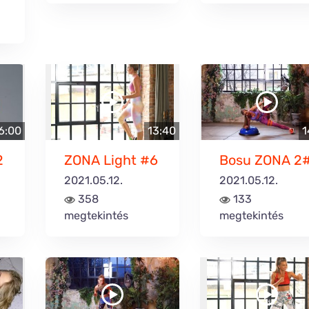
6:00
13:40
1
2
ZONA Light #6
Bosu ZONA 2
2021.05.12.
2021.05.12.
358
133
megtekintés
megtekintés