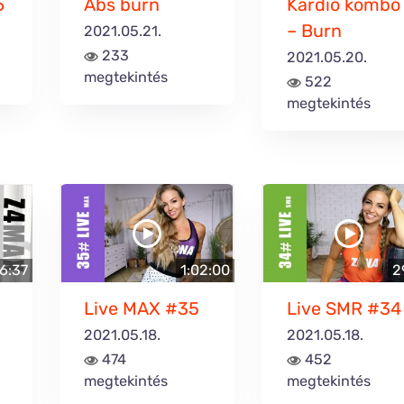
6
Abs burn
Kardió kombó
– Burn
2021.05.21.
233
2021.05.20.
megtekintés
522
megtekintés
6:37
1:02:00
2
Live MAX #35
Live SMR #34
2021.05.18.
2021.05.18.
474
452
megtekintés
megtekintés