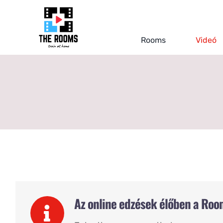
Kihagyás
Rooms
Videó
Az online edzések élőben a Roo