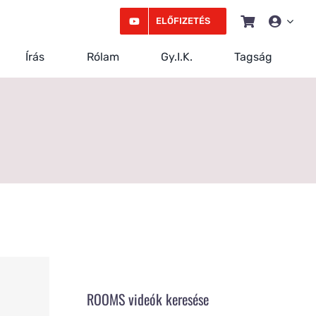
ELŐFIZETÉS
Írás
Rólam
Gy.I.K.
Tagság
ROOMS videók keresése