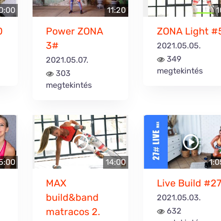
10:00
11:20
1
0
Power ZONA
ZONA Light #
3#
2021.05.05.
349
2021.05.07.
megtekintés
303
megtekintés
5:00
14:00
1:0
MAX
Live Build #2
build&band
2021.05.03.
matracos 2.
632