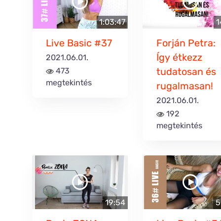
1:03:47
1
Live Basic #37
Forján Petra:
Így étkezz
2021.06.01.
tudatosan és
473
megtekintés
rugalmasan!
2021.06.01.
192
megtekintés
19:54
5