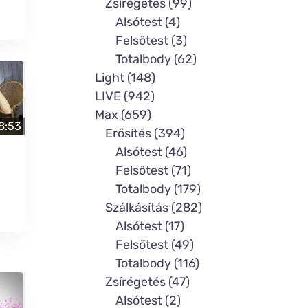
Zsírégetés (99)
Alsótest (4)
Felsőtest (3)
Totalbody (62)
Light (148)
LIVE (942)
Max (659)
8:53
Erősítés (394)
Alsótest (46)
Felsőtest (71)
Totalbody (179)
Szálkásítás (282)
Alsótest (17)
Felsőtest (49)
Totalbody (116)
Zsírégetés (47)
Alsótest (2)