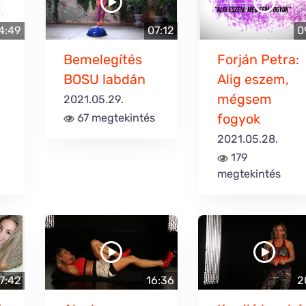
4:49
07:12
0
Bemelegítés
Forján Petra:
BOSU labdán
Alig eszem,
mégsem
2021.05.29.
fogyok
67 megtekintés
2021.05.28.
179
megtekintés
7:42
16:36
2