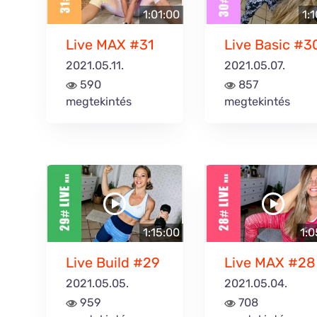
1:01:00
1:
Live MAX #31
Live Basic #3
2021.05.11.
2021.05.07.
590
857
megtekintés
megtekintés
1:15:00
1:0
Live Build #29
Live MAX #28
2021.05.05.
2021.05.04.
959
708