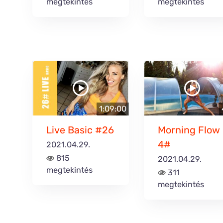
megtekintés
megtekintés
1:09:00
Live Basic #26
Morning Flow
4#
2021.04.29.
815
2021.04.29.
megtekintés
311
megtekintés