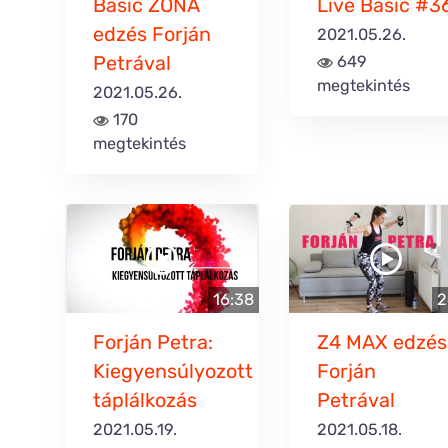
Basic ZONA
Live Basic #3
edzés Forján
2021.05.26.
Petrával
649
megtekintés
2021.05.26.
170
megtekintés
16:38
2
Forján Petra:
Z4 MAX edzés
Kiegyensúlyozott
Forján
táplálkozás
Petrával
2021.05.19.
2021.05.18.