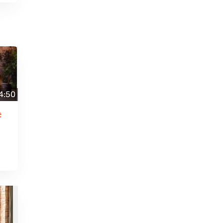
4:50
#