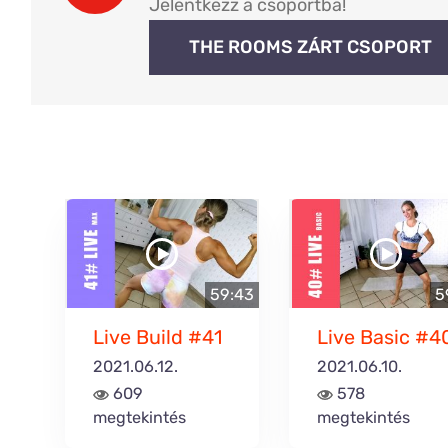
Jelentkezz a csoportba!
THE ROOMS ZÁRT CSOPORT
59:43
5
Live Build #41
Live Basic #4
2021.06.12.
2021.06.10.
609
578
megtekintés
megtekintés