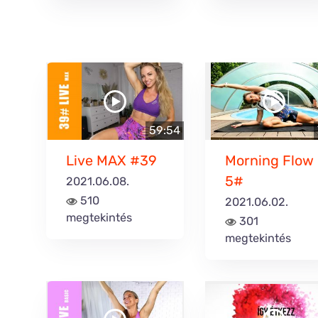
59:54
Live MAX #39
Morning Flow
5#
2021.06.08.
510
2021.06.02.
megtekintés
301
megtekintés