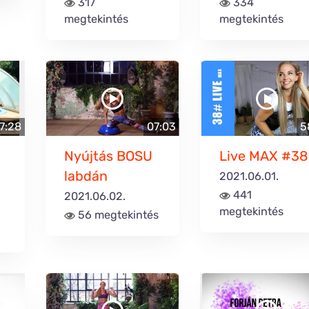
317
334
megtekintés
megtekintés
7:28
07:03
5
Nyújtás BOSU
Live MAX #38
labdán
2021.06.01.
441
2021.06.02.
megtekintés
56 megtekintés