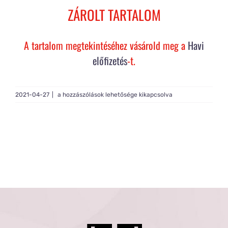
Rólam
ZÁROLT TARTALOM
Gy.I.K.
A tartalom megtekintéséhez vásárold meg a
Havi
előfizetés
-t.
Tagság
Morning
2021-04-27
|
a hozzászólások lehetősége kikapcsolva
Flow
2#
bejegyzéshez