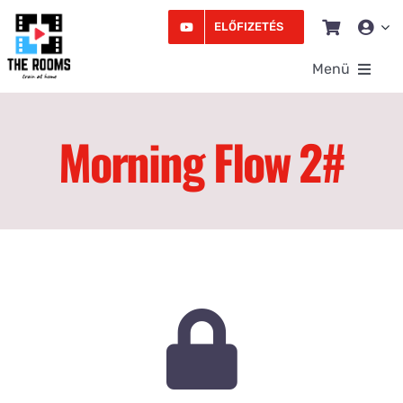
Kihagyás
ELŐFIZETÉS
Menü
Rooms
Morning Flow 2#
Videó
Edzésprogram
Workshopok
Podcast
Írás