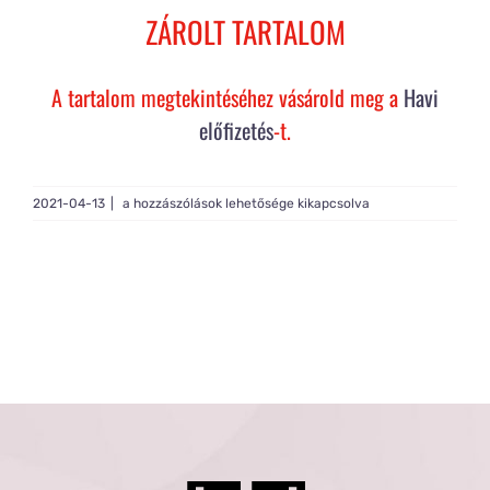
Rólam
ZÁROLT TARTALOM
Gy.I.K.
A tartalom megtekintéséhez vásárold meg a
Havi
előfizetés
-t.
Tagság
Basic
2021-04-13
|
a hozzászólások lehetősége kikapcsolva
Build&Band
edzés
bejegyzéshez