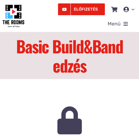
Kihagyás
ELŐFIZETÉS
Menü
Basic Build&Band
Rooms
edzés
Videó
Edzésprogram
Workshopok
Podcast
Írás