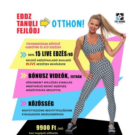
Rólam
Gy.I.K.
Tagság
ELŐFIZETÉS MEGRENDELÉSE
/
RÉSZLETEK