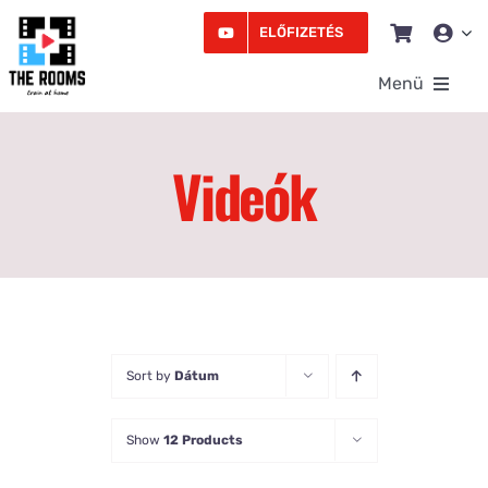
Kihagyás
ELŐFIZETÉS
Menü
Rooms
Videók
Videó
Edzésprogram
Workshopok
Sort by
Dátum
Podcast
Írás
Show
12 Products