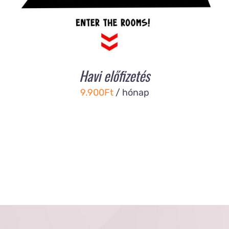
Havi előfizetés
9.900
Ft
/ hónap