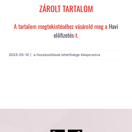
Rólam
ZÁROLT TARTALOM
Gy.I.K.
A tartalom megtekintéséhez vásárold meg a
Havi
előfizetés
-t.
Tagság
Red
2023-05-12
|
a hozzászólások lehetősége kikapcsolva
velvet
pöfeteg
bejegyzéshez