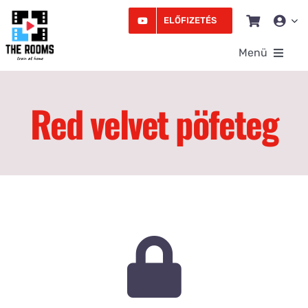
Kihagyás
ELŐFIZETÉS
Menü
Rooms
Red velvet pöfeteg
Videó
Edzésprogram
Workshopok
Podcast
Írás