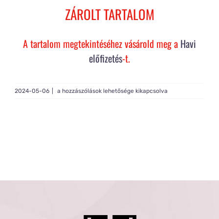
Rólam
ZÁROLT TARTALOM
Gy.I.K.
A tartalom megtekintéséhez vásárold meg a
Havi
előfizetés
-t.
Tagság
Live
2024-05-06
|
a hozzászólások lehetősége kikapcsolva
MAX
#642
bejegyzéshez