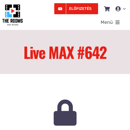
Kihagyás
ELŐFIZETÉS
Menü
Rooms
Live MAX #642
Videó
Edzésprogram
Workshopok
Podcast
Írás