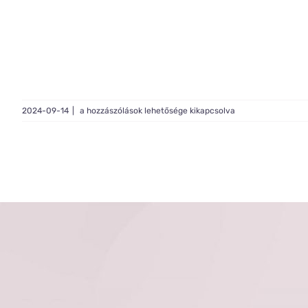
Live
2024-09-14
|
a hozzászólások lehetősége kikapcsolva
Light
#694
bejegyzéshez