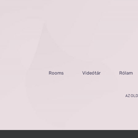
Rooms
Videótár
Rólam
AZ OLD