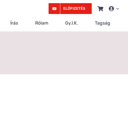
ELŐFIZETÉS
Írás
Rólam
Gy.I.K.
Tagság