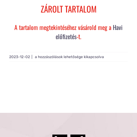
Rólam
ZÁROLT TARTALOM
Gy.I.K.
A tartalom megtekintéséhez vásárold meg a
Havi
előfizetés
-t.
Tagság
Live
2023-12-02
|
a hozzászólások lehetősége kikapcsolva
Light
#544
bejegyzéshez