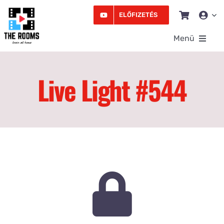
Kihagyás
ELŐFIZETÉS
Menü
Rooms
Live Light #544
Videó
Edzésprogram
Workshopok
Podcast
Írás