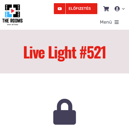
Kihagyás
ELŐFIZETÉS
Menü
Rooms
Live Light #521
Videó
Edzésprogram
Workshopok
Podcast
Írás