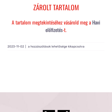
Rólam
ZÁROLT TARTALOM
Gy.I.K.
A tartalom megtekintéséhez vásárold meg a
Havi
előfizetés
-t.
Tagság
Live
2023-11-02
|
a hozzászólások lehetősége kikapcsolva
Light
#521
bejegyzéshez