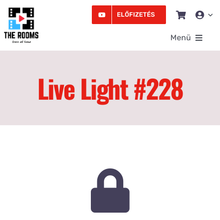
Kihagyás
ELŐFIZETÉS
Menü
Rooms
Live Light #228
Videó
Edzésprogram
Workshopok
Podcast
Írás