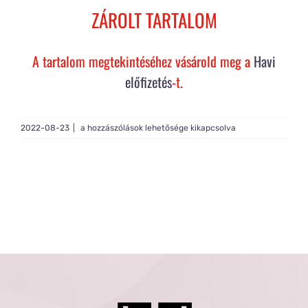
Rólam
ZÁROLT TARTALOM
Gy.I.K.
A tartalom megtekintéséhez vásárold meg a
Havi
előfizetés
-t.
Tagság
Live
2022-08-23
|
a hozzászólások lehetősége kikapcsolva
Light
#228
bejegyzéshez