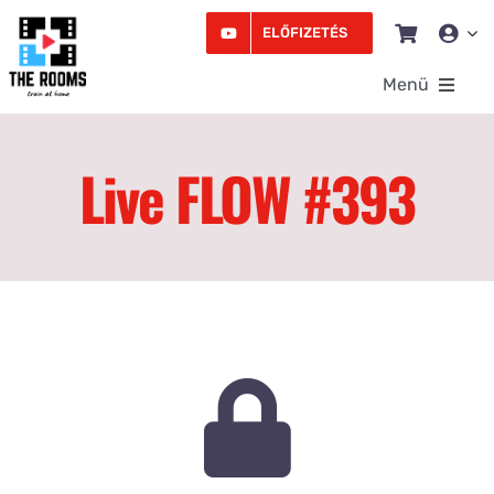
Kihagyás
ELŐFIZETÉS
Menü
Rooms
Live FLOW #393
Videó
Edzésprogram
Workshopok
Podcast
Írás