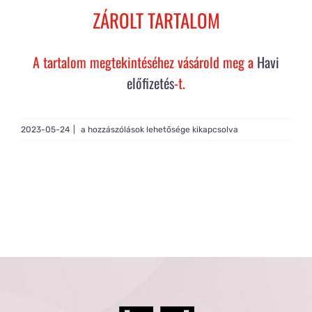
Rólam
ZÁROLT TARTALOM
Gy.I.K.
A tartalom megtekintéséhez vásárold meg a
Havi
előfizetés
-t.
Tagság
Live
2023-05-24
|
a hozzászólások lehetősége kikapcsolva
FLOW
#393
bejegyzéshez