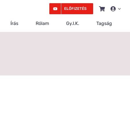
ELŐFIZETÉS
Írás
Rólam
Gy.I.K.
Tagság