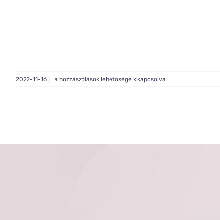
Live
2022-11-16
|
a hozzászólások lehetősége kikapcsolva
BUILD
#282
bejegyzéshez