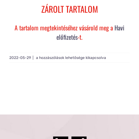
Rólam
ZÁROLT TARTALOM
Gy.I.K.
A tartalom megtekintéséhez vásárold meg a
Havi
előfizetés
-t.
Tagság
Live
2022-05-29
|
a hozzászólások lehetősége kikapcsolva
Build
#187
bejegyzéshez