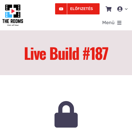
Kihagyás
ELŐFIZETÉS
Menü
Rooms
Live Build #187
Videó
Edzésprogram
Workshopok
Podcast
Írás