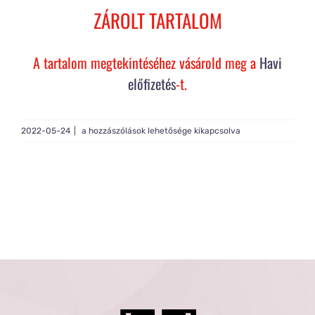
Rólam
ZÁROLT TARTALOM
Gy.I.K.
A tartalom megtekintéséhez vásárold meg a
Havi
előfizetés
-t.
Tagság
Live
2022-05-24
|
a hozzászólások lehetősége kikapcsolva
Build
#180
bejegyzéshez