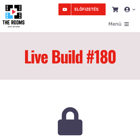
Kihagyás
ELŐFIZETÉS
Menü
Rooms
Live Build #180
Videó
Edzésprogram
Workshopok
Podcast
Írás