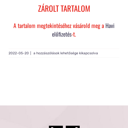
Rólam
ZÁROLT TARTALOM
Gy.I.K.
A tartalom megtekintéséhez vásárold meg a
Havi
előfizetés
-t.
Tagság
Live
2022-05-20
|
a hozzászólások lehetősége kikapcsolva
Build
#173
bejegyzéshez