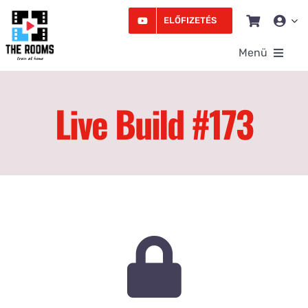
Kihagyás
ELŐFIZETÉS
Menü
Rooms
Live Build #173
Videó
Edzésprogram
Workshopok
Podcast
Írás