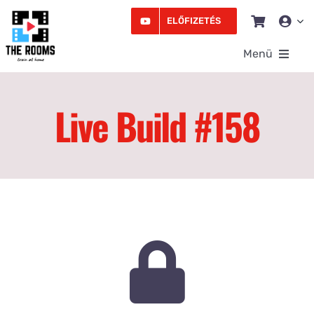
Kihagyás
ELŐFIZETÉS
Menü
Rooms
Live Build #158
Videó
Edzésprogram
Workshopok
Podcast
Írás