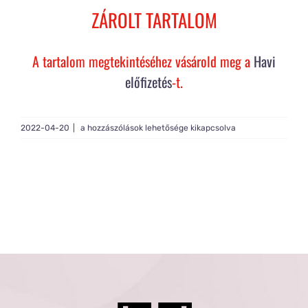
Rólam
ZÁROLT TARTALOM
Gy.I.K.
A tartalom megtekintéséhez vásárold meg a
Havi
előfizetés
-t.
Tagság
Live
2022-04-20
|
a hozzászólások lehetősége kikapcsolva
Build
#158
bejegyzéshez