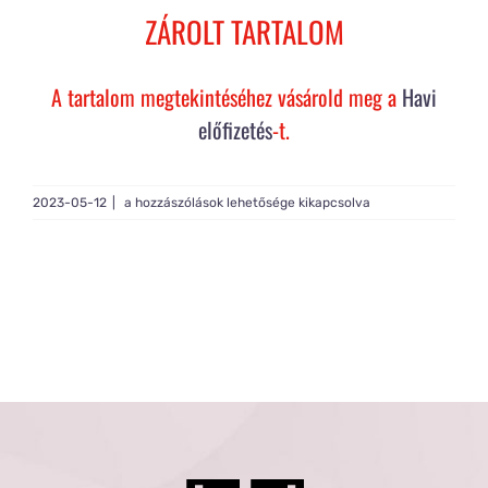
Rólam
ZÁROLT TARTALOM
Gy.I.K.
A tartalom megtekintéséhez vásárold meg a
Havi
előfizetés
-t.
Tagság
Live
2023-05-12
|
a hozzászólások lehetősége kikapcsolva
Basic
#366
bejegyzéshez