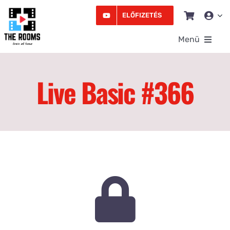
Kihagyás
ELŐFIZETÉS
Menü
Rooms
Live Basic #366
Videó
Edzésprogram
Workshopok
Podcast
Írás