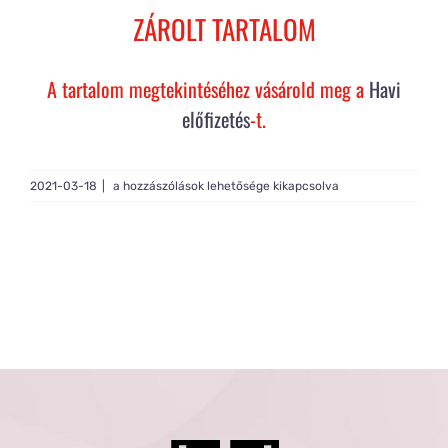
Rólam
ZÁROLT TARTALOM
Gy.I.K.
A tartalom megtekintéséhez vásárold meg a
Havi
előfizetés
-t.
Tagság
Bosu
2021-03-18
|
a hozzászólások lehetősége kikapcsolva
ZONA
1#
bejegyzéshez