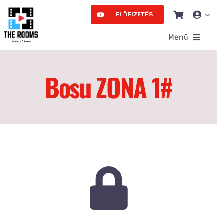
Kihagyás
ELŐFIZETÉS
Menü
Rooms
Bosu ZONA 1#
Videó
Edzésprogram
Workshopok
Podcast
Írás