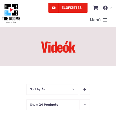
Kihagyás
ELŐFIZETÉS
Menü
Rooms
Videók
Videó
Edzésprogram
Workshopok
Sort by
Ár
Podcast
Írás
Show
24 Products