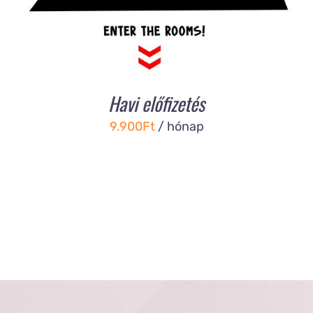
Havi előfizetés
9.900
Ft
/ hónap