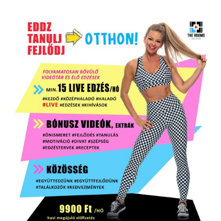
Rólam
Gy.I.K.
Tagság
ELŐFIZETÉS MEGRENDELÉSE
/
RÉSZLETEK